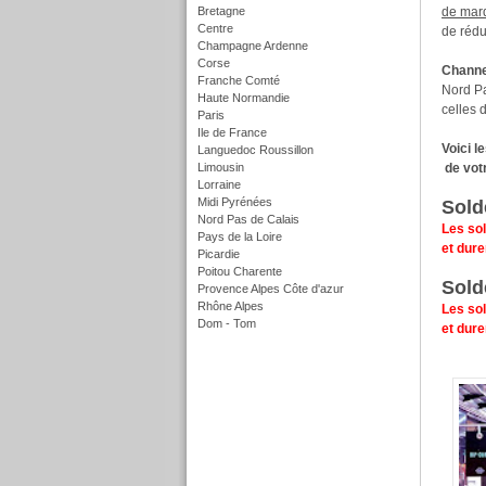
Bretagne
de mar
Centre
de rédu
Champagne Ardenne
Corse
Channe
Franche Comté
Nord Pa
Haute Normandie
celles 
Paris
Ile de France
Voici l
Languedoc Roussillon
Limousin
de vot
Lorraine
Midi Pyrénées
Sold
Nord Pas de Calais
Les sol
Pays de la Loire
et dure
Picardie
Poitou Charente
Sold
Provence Alpes Côte d'azur
Rhône Alpes
Les sol
Dom - Tom
et dure
f