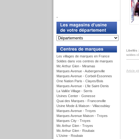
f
-
u
Libellés 
soldes c
Les villages de marques en France
Soldes dans vos centres de marques
Mc Arthur Glen - Miramas
Article p
Marques Avenue - Aubergenville
Marques Avenue - Corbeil-Essonnes
One Nation Paris - Clayes/Bois
Marques Avenue - L’Ile Saint-Denis
La Vallée Village - Serris
Usines Center - Gonesse
Quai des Marques - Franconville
Usine Mode & Maison - Villacoublay
Marques Avenue - Troyes
Marques Avenue Maison - Troyes
Marques City - Troyes
Mc Arthur Glen - Troyes
Mc Arthur Glen - Roubaix
L'Usine - Roubaix