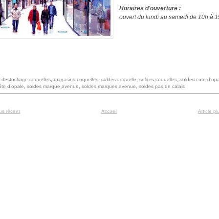
Horaires d'ouverture :
ouvert du lundi au samedi de 10h à 1
:
destockage coquelles
,
magasins coquelles
,
soldes coquelle
,
soldes coquelles
,
soldes cote d’op
ôte d’opale
,
soldes marque avenue
,
soldes marques avenue
,
soldes pas de calais
lus récent
Accueil
Article p