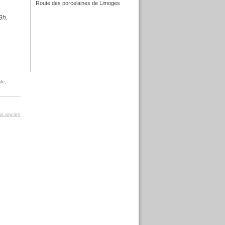
Route des porcelaines de Limoges
f
9h.
f
ale
,
lus ancien