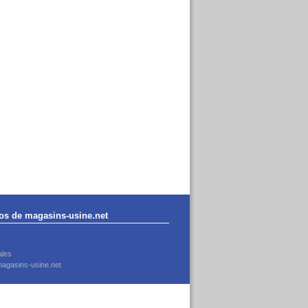
os de magasins-usine.net
ales
agasins-usine.net