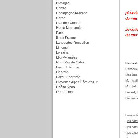
Bretagne
Centre
période
Champagne Ardenne
Corse
du mer
Franche Comté
Haute Normandie
périod
Paris
du mer
Ile de France
Languedoc Roussillon
Limousin
Lorraine
Midi Pyrénées
Nord Pas de Calais
Dates de
Pays de la Loire
Pamiers,
Picardie
Mazères,
Poitou Charente
Montgail
Provence Alpes Côte d'azur
Montjoie
Rhône Alpes
Dom - Tom
Fossat, 
f
Daumazan
Liens util
-
les date
-
les date
-
les date