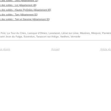
s des soldes :
Gers (département 32)
s des soldes :
Lot (département 46)
s des soldes :
Hautes Pyrénées (département 65)
s des soldes :
Tarn (département 81)
s des soldes :
Tarn et Garonne (département 82)
:
Foix
,
La Tour du Crieu
,
Laroque d'Olmes
,
Lavelanet
,
Lézat sur Lèze
,
Mazères
,
Mirepoix
,
Pamier
aint Jean du Falga
,
Saverdun
,
Tarascon sur Ariège
,
Varilhes
,
Verniolle
lus récent
Accueil
Article p