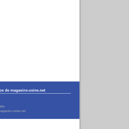
os de magasins-usine.net
ales
agasins-usine.net