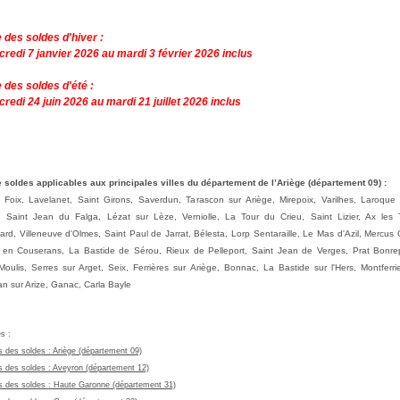
 des soldes d'hiver :
credi 7 janvier
2026 au mardi 3 février
2026 inclus
e des
soldes d'été :
credi 24 juin
2026 au mardi 21 juillet
2026 inclus
 soldes applicables aux principales villes du département de l’Ariège (département 09) :
 Foix, Lavelanet, Saint Girons, Saverdun, Tarascon sur Ariège, Mirepoix, Varilhes, Laroque
 Saint Jean du Falga, Lézat sur Lèze, Verniolle, La Tour du Crieu, Saint Lizier, Ax les
lard, Villeneuve d'Olmes, Saint Paul de Jarrat, Bélesta, Lorp Sentaraille, Le Mas d'Azil, Mercus 
 en Couserans, La Bastide de Sérou, Rieux de Pelleport, Saint Jean de Verges, Prat Bonr
Moulis, Serres sur Arget, Seix, Ferrières sur Ariège, Bonnac, La Bastide sur l'Hers, Montferrie
 sur Arize, Ganac, Carla Bayle
es
:
s des soldes : Ariège (département 09)
s des soldes :
Aveyron (département 12)
s des soldes :
Haute Garonne (département 31)