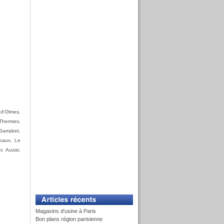
 d'Olmes,
 Thermes,
Garrabet,
epaux, Le
r, Auzat,
Magasins d'usine à Paris
Bon plans région parisienne