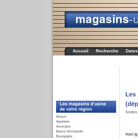
Accueil
Recherche
Dates
Les 
c
(dép
Soldes 
Alsace
Aquitaine
Auvergne
Basse Normandie
Voici
l
Bourgogne