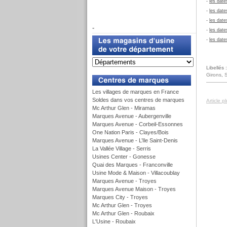
-
les date
-
les date
f
-
les date
-
-
les date
-
les date
Libellés 
u
Girons
,
S
Les villages de marques en France
Soldes dans vos centres de marques
Article p
Mc Arthur Glen - Miramas
Marques Avenue - Aubergenville
Marques Avenue - Corbeil-Essonnes
One Nation Paris - Clayes/Bois
Marques Avenue - L’Ile Saint-Denis
La Vallée Village - Serris
Usines Center - Gonesse
Quai des Marques - Franconville
Usine Mode & Maison - Villacoublay
Marques Avenue - Troyes
Marques Avenue Maison - Troyes
Marques City - Troyes
Mc Arthur Glen - Troyes
Mc Arthur Glen - Roubaix
L'Usine - Roubaix