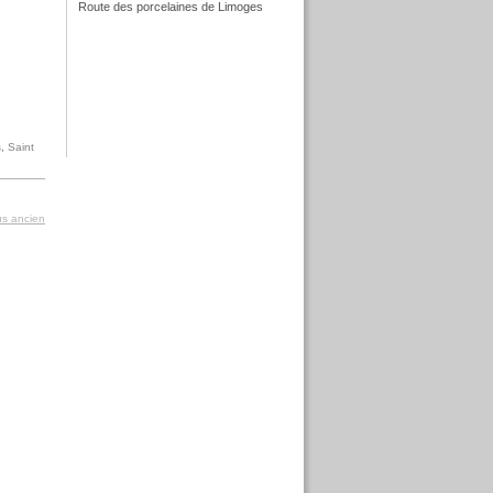
Route des porcelaines de Limoges
f
f
s
,
Saint
lus ancien