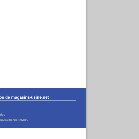
os de magasins-usine.net
ales
agasins-usine.net