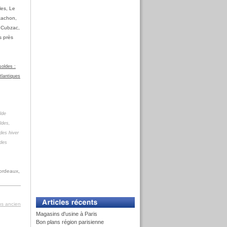
les, Le
cachon,
e Cubzac,
s près
soldes :
tlantiques
lde
ldes,
ldes hiver
ldes
ordeaux
,
lus ancien
Magasins d'usine à Paris
Bon plans région parisienne