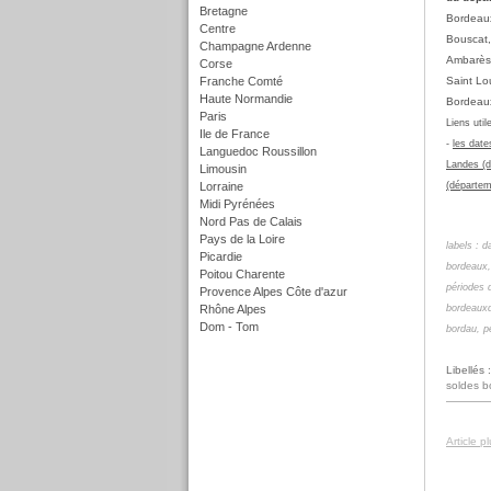
Bretagne
Bordeaux
Centre
Bouscat,
Champagne Ardenne
Ambarès 
Corse
Franche Comté
Saint Lo
Haute Normandie
Bordeaux
Paris
Liens util
Ile de France
-
les date
Languedoc Roussillon
Landes (d
Limousin
Lorraine
(départem
Midi Pyrénées
Nord Pas de Calais
Pays de la Loire
labels : 
Picardie
bordeaux
Poitou Charente
périodes 
Provence Alpes Côte d'azur
Rhône Alpes
bordeaux
Dom - Tom
bordau
,
p
f
Libellés 
soldes b
Article p