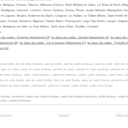
, Mérignac, Pessac, Talence, Villenave d'Ornon, Saint Médard en Jalles, La Teste de Buch, Bèg
 Gradignan, Libourne, Lormont, Cenon, Eysines, Cestas, Floirac, Gujan Mestras, Blanquefort, Ar
et Lagrave, Bruges, Andernos les Bains, Léognan, Le Haillan, Le Taillan Médoc, Saint André d
ubès, Coutras, Bassens, Biganos, Carbon Blanc, Parempuyre, Lège Cap Ferret, Langon, Artigue
, Martignas sur Jalle, Le Pian Médoc, Saint Jean d'Illac, Pauillac, Canéjan
es
:
s des soldes : Dordogne (département 24)
-
les dates des soldes :
Gironde (département 33)
-
les dates des 
épartement 40)
-
les dates des soldes :
Lot et Garonne (département 47)
-
les dates des soldes :
Pyrénées A
ent 64)
date de solde,
date de solde bordeaux,
date de soldes,
date de soldes
bordeaux
,
dates de solde,
dates de so
,
dates de soldes,
dates de soldes
bordeaux
,
période de soldes,
période de soldes
bordeaux
,
périodes de so
de soldes
bordeaux
,
solde, solde
bordeaux
, solde hiver
bordeaux
, soldes, soldes
bordeaux
, soldes hiver, so
date de solde bordau,
date de soldes
bordau
,
dates de solde
bordau
,
dates de soldes
bordau
,
période de so
ériodes de soldes
bordau
,
solde
bordau
, solde hiver
bordau
, soldes
bordau
, soldes hiver
bordau
:
bordau
,
bordeaux
,
dates des soldes bordau
,
dates des soldes bordeaux
,
solde bordau
,
solde b
ordau
,
soldes bordeaux
lus récent
Accueil
Article p