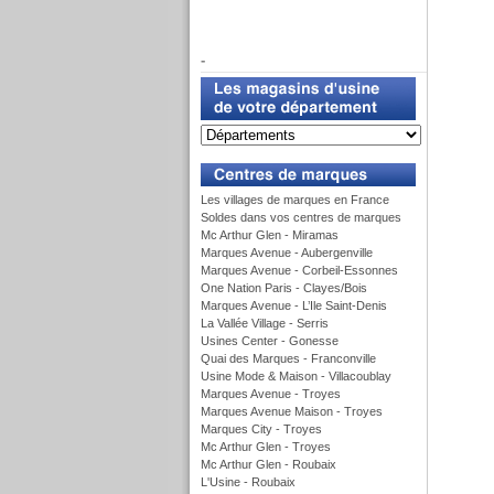
f
-
u
Les villages de marques en France
Soldes dans vos centres de marques
Mc Arthur Glen - Miramas
Marques Avenue - Aubergenville
Marques Avenue - Corbeil-Essonnes
One Nation Paris - Clayes/Bois
Marques Avenue - L’Ile Saint-Denis
La Vallée Village - Serris
Usines Center - Gonesse
Quai des Marques - Franconville
Usine Mode & Maison - Villacoublay
Marques Avenue - Troyes
Marques Avenue Maison - Troyes
Marques City - Troyes
Mc Arthur Glen - Troyes
Mc Arthur Glen - Roubaix
L'Usine - Roubaix