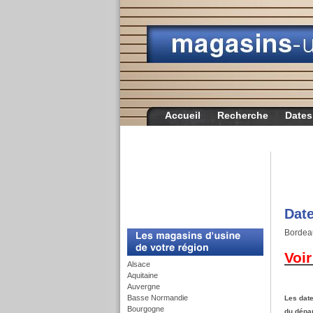
Accueil
Recherche
Dates
Date
c
Bordeau
Voi
Alsace
Aquitaine
Auvergne
Basse Normandie
Les date
Bourgogne
du dépar