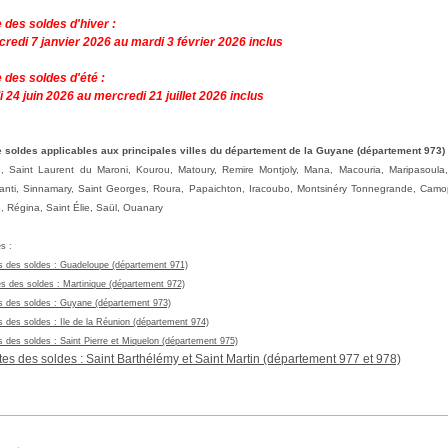
 des soldes d'hiver :
credi 7 janvier
2026 au mardi 3 février
2026 inclus
e des
soldes d'été :
i 24 juin
2026 au mercredi 21 juillet
2026 inclus
 soldes applicables aux principales villes du département de la Guyane (département 973) 
 Saint Laurent du Maroni, Kourou, Matoury, Remire Montjoly, Mana, Macouria, Maripasoula
nti, Sinnamary, Saint Georges, Roura, Papaichton, Iracoubo, Montsinéry Tonnegrande, Camo
, Régina, Saint Élie, Saül, Ouanary
es
:
s des soldes : Guadeloupe (département 971)
es des soldes :
Martinique (département 972)
s des soldes :
Guyane (département 973)
s des soldes :
Ile de la Réunion (département 974)
s des soldes :
Saint Pierre et Miquelon (département 975)
tes des soldes :
Saint Barthélémy et Saint Martin (département 977 et 978)