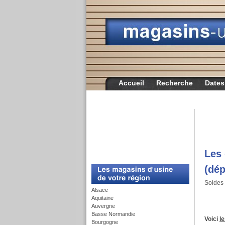
Accueil
Recherche
Dates
Les 
c
(dép
Soldes
Alsace
Aquitaine
Auvergne
Basse Normandie
Voici
l
Bourgogne