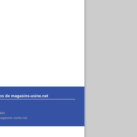
os de magasins-usine.net
ales
agasins-usine.net