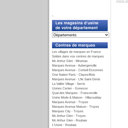
Article p
f
-
u
Les villages de marques en France
Soldes dans vos centres de marques
Mc Arthur Glen - Miramas
Marques Avenue - Aubergenville
Marques Avenue - Corbeil-Essonnes
One Nation Paris - Clayes/Bois
Marques Avenue - L’Ile Saint-Denis
La Vallée Village - Serris
Usines Center - Gonesse
Quai des Marques - Franconville
Usine Mode & Maison - Villacoublay
Marques Avenue - Troyes
Marques Avenue Maison - Troyes
Marques City - Troyes
Mc Arthur Glen - Troyes
Mc Arthur Glen - Roubaix
L'Usine - Roubaix