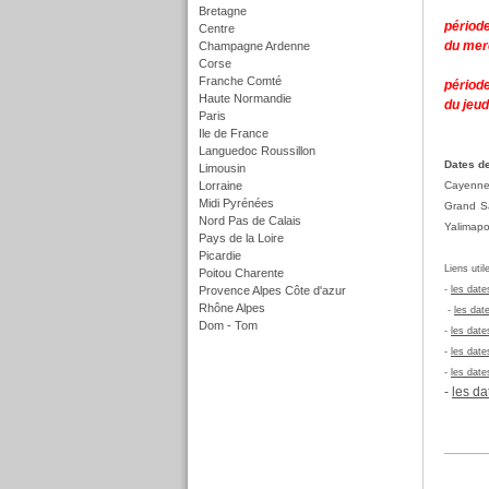
Bretagne
période
Centre
du mer
Champagne Ardenne
Corse
Franche Comté
périod
Haute Normandie
du jeud
Paris
Ile de France
Languedoc Roussillon
Dates de
Limousin
Lorraine
Cayenne,
Midi Pyrénées
Grand Sa
Nord Pas de Calais
Yalimapo
Pays de la Loire
Picardie
Liens util
Poitou Charente
Provence Alpes Côte d'azur
-
les date
Rhône Alpes
-
les dat
Dom - Tom
-
les date
f
-
les date
-
les date
-
les da