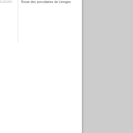
lus ancien
Route des porcelaines de Limoges
f
f