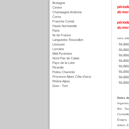
Bretagne
période
Centre
du mer
Champagne Ardenne
Corse
Franche Comté
périod
Haute Normandie
du mer
Paris
Ile de France
L
iens util
Languedoc Roussillon
-
les date
Limousin
Lorraine
-
les date
Midi Pyrénées
-
les date
Nord Pas de Calais
-
les date
Pays de la Loire
-
les date
Picardie
-
les date
Poitou Charente
Provence Alpes Côte d'azur
-
les date
Rhône Alpes
-
les date
Dom - Tom
f
Dates de
Argenteu
Bel, Ta
Cormeill
Éragny, 
Adam, En