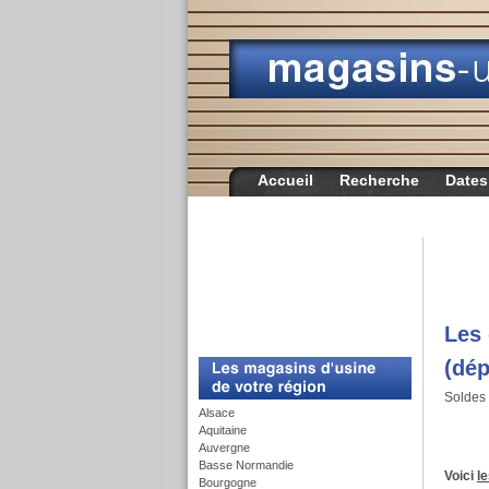
Accueil
Recherche
Dates
Les 
c
(dép
Soldes 
Alsace
Aquitaine
Auvergne
Basse Normandie
Voici
l
Bourgogne