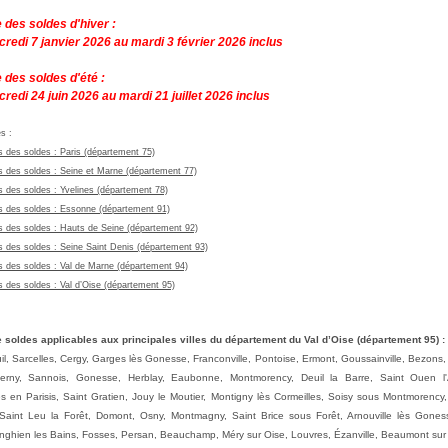
 des soldes d'hiver :
credi 7 janvier
2026 au mardi 3 février
2026 inclus
e des
soldes d'été :
credi 24 juin
2026 au mardi 21 juillet
2026 inclus
es
:
s des soldes :
Paris (département 75)
s des soldes :
Seine et Marne (département 77)
s des soldes :
Yvelines (département 78)
s des soldes : Essonne (département 91)
s des soldes :
Hauts de Seine (département 92)
s des soldes :
Seine Saint Denis (département 93)
s des soldes :
Val de Marne (département 94)
s des soldes :
Val d’Oise (département 95)
 soldes applicables aux principales villes du département du Val d’Oise (département 95) :
il, Sarcelles, Cergy, Garges lès Gonesse, Franconville, Pontoise, Ermont, Goussainville, Bezons, Vi
verny, Sannois, Gonesse, Herblay, Eaubonne, Montmorency, Deuil la Barre, Saint Ouen l
es en Parisis, Saint Gratien, Jouy le Moutier, Montigny lès Cormeilles, Soisy sous Montmorency,
Saint Leu la Forêt, Domont, Osny, Montmagny, Saint Brice sous Forêt, Arnouville lès Goness
ghien les Bains, Fosses, Persan, Beauchamp, Méry sur Oise, Louvres, Ézanville, Beaumont sur