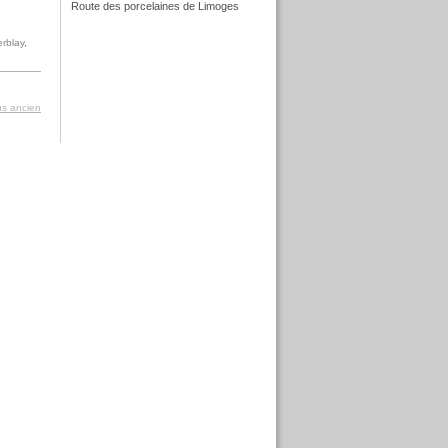
Route des porcelaines de Limoges
f
rblay
,
lus ancien
f