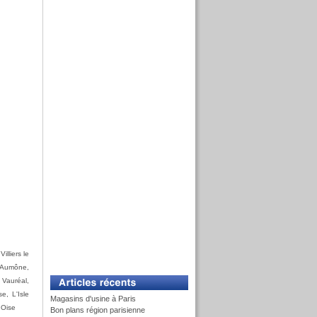
lliers le
'Aumône,
 Vauréal,
e, L'Isle
Magasins d'usine à Paris
 Oise
Bon plans région parisienne