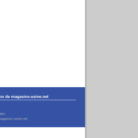
os de magasins-usine.net
ales
agasins-usine.net