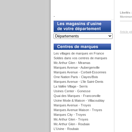
f
Libellés 
-
Montmor
Article p
u
Les villages de marques en France
Soldes dans vos centres de marques
Mc Arthur Glen - Miramas
Marques Avenue - Aubergenville
Marques Avenue - Corbeil-Essonnes
One Nation Paris - Clayes/Bois
Marques Avenue - L’Ile Saint-Denis
La Vallée Village - Serris
Usines Center - Gonesse
Quai des Marques - Franconville
Usine Mode & Maison - Villacoublay
Marques Avenue - Troyes
Marques Avenue Maison - Troyes
Marques City - Troyes
Mc Arthur Glen - Troyes
Mc Arthur Glen - Roubaix
L'Usine - Roubaix