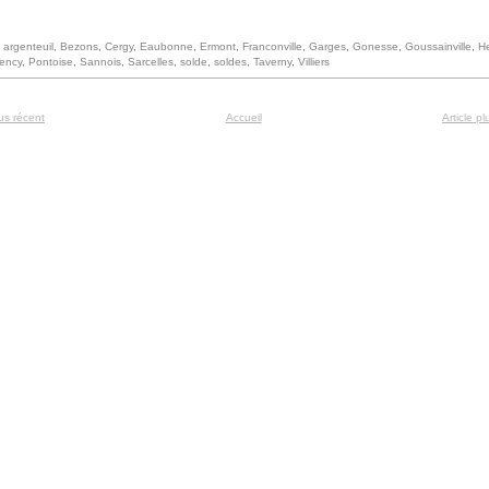
:
argenteuil
,
Bezons
,
Cergy
,
Eaubonne
,
Ermont
,
Franconville
,
Garges
,
Gonesse
,
Goussainville
,
He
ency
,
Pontoise
,
Sannois
,
Sarcelles
,
solde
,
soldes
,
Taverny
,
Villiers
lus récent
Accueil
Article p