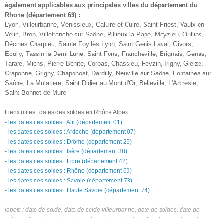
également
applicables aux principales villes du département du
Rhone (département 69) :
Lyon, Villeurbanne, Vénissieux, Caluire et Cuire, Saint Priest, Vaulx en
Velin, Bron, Villefranche sur Saône, Rillieux la Pape, Meyzieu, Oullins,
Décines Charpieu, Sainte Foy lès Lyon, Saint Genis Laval, Givors,
Écully, Tassin la Demi Lune, Saint Fons, Francheville, Brignais, Genas,
Tarare, Mions, Pierre Bénite, Corbas, Chassieu, Feyzin, Irigny, Gleizé,
Craponne, Grigny, Chaponost, Dardilly, Neuville sur Saône, Fontaines sur
Saône, La Mulatière, Saint Didier au Mont d'Or, Belleville, L'Arbresle,
Saint Bonnet de Mure
Liens utiles
: dates des soldes en Rhône Alpes
-
les dates des soldes : Ain (département 01)
-
les dates des soldes :
Ardèche (département 07)
-
les dates des soldes :
Drôme (département 26)
-
les dates des soldes :
Isère (département 38)
-
les dates des soldes :
Loire (département 42)
-
les dates des soldes :
Rhône (département 69)
-
les dates des soldes :
Savoie (département 73)
-
les dates des soldes :
Haute Savoie (département 74)
labels : date de solde,
date de solde villeurbanne,
date de soldes,
date de