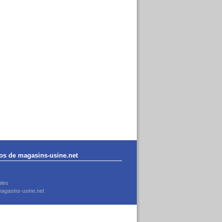
os de magasins-usine.net
ales
agasins-usine.net