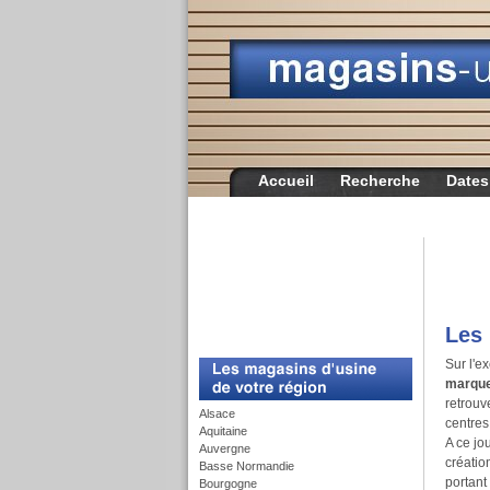
Accueil
Recherche
Dates
Les 
c
Sur l'e
marqu
retrouv
Alsace
centres 
Aquitaine
A ce jo
Auvergne
créati
Basse Normandie
portant
Bourgogne