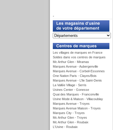
f
-
u
Les villages de marques en France
Soldes dans vos centres de marques
Mc Arthur Glen - Miramas
Marques Avenue - Aubergenville
Marques Avenue - Corbeil-Essonnes
One Nation Paris - Clayes/Bois
Marques Avenue - L’Ile Saint-Denis
La Vallée Village - Serris
Usines Center - Gonesse
Quai des Marques - Franconville
Usine Mode & Maison - Villacoublay
Marques Avenue - Troyes
Marques Avenue Maison - Troyes
Marques City - Troyes
Mc Arthur Glen - Troyes
Mc Arthur Glen - Roubaix
L'Usine - Roubaix