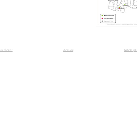
lus récent
Accueil
Article p