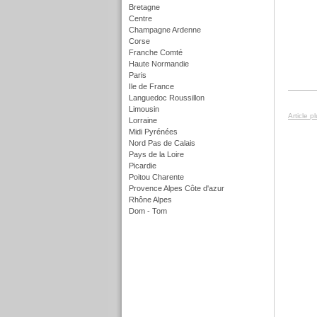
Bretagne
Centre
Champagne Ardenne
Corse
Franche Comté
Haute Normandie
Paris
Ile de France
Languedoc Roussillon
Limousin
Article p
Lorraine
Midi Pyrénées
Nord Pas de Calais
Pays de la Loire
Picardie
Poitou Charente
Provence Alpes Côte d'azur
Rhône Alpes
Dom - Tom
f