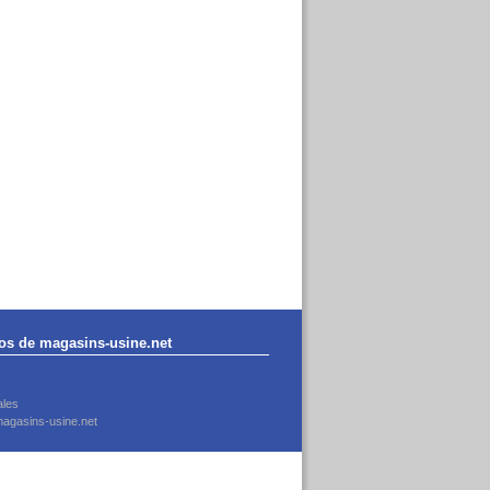
os de magasins-usine.net
ales
agasins-usine.net