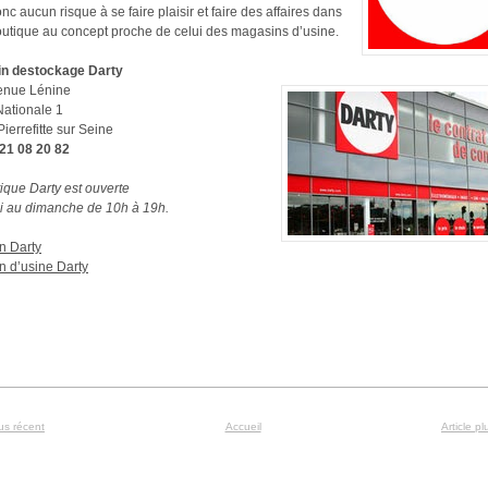
onc aucun risque à se faire plaisir et faire des affaires dans
outique au concept proche de celui des magasins d’usine.
n destockage Darty
enue Lénine
ationale 1
ierrefitte sur Seine
 21 08 20 82
ique Darty est ouverte
i au dimanche de 10h à 19h.
n Darty
 d’usine Darty
lus récent
Accueil
Article p