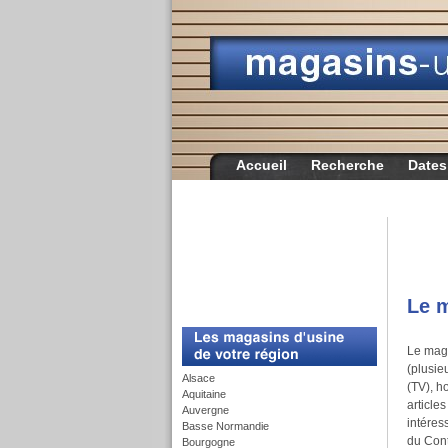
Accueil
Recherche
Dates
Le m
c
Le maga
(plusie
Alsace
(TV), h
Aquitaine
article
Auvergne
intéres
Basse Normandie
du Cont
Bourgogne