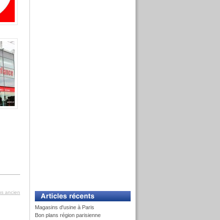
lus ancien
Magasins d'usine à Paris
Bon plans région parisienne