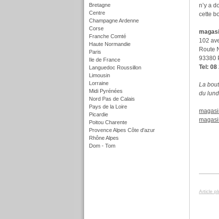
Bretagne
n’y a d
Centre
cette b
Champagne Ardenne
Corse
magasi
Franche Comté
102 av
Haute Normandie
Route N
Paris
93380 P
Ile de France
Tel: 08
Languedoc Roussillon
Limousin
Lorraine
La bout
Midi Pyrénées
du lund
Nord Pas de Calais
Pays de la Loire
magasi
Picardie
magasin
Poitou Charente
Provence Alpes Côte d'azur
Rhône Alpes
Dom - Tom
f
Article p