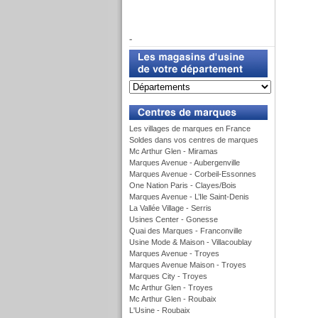
f
-
u
Les villages de marques en France
Soldes dans vos centres de marques
Mc Arthur Glen - Miramas
Marques Avenue - Aubergenville
Marques Avenue - Corbeil-Essonnes
One Nation Paris - Clayes/Bois
Marques Avenue - L’Ile Saint-Denis
La Vallée Village - Serris
Usines Center - Gonesse
Quai des Marques - Franconville
Usine Mode & Maison - Villacoublay
Marques Avenue - Troyes
Marques Avenue Maison - Troyes
Marques City - Troyes
Mc Arthur Glen - Troyes
Mc Arthur Glen - Roubaix
L'Usine - Roubaix