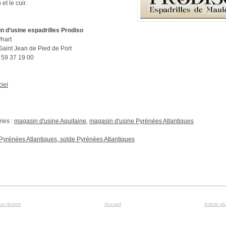
 et le cuir.
n d’usine espadrilles Prodiso
Uhart
aint Jean de Pied de Port
5 59 37 19 00
ciel
ies :
magasin d'usine Aquitaine
,
magasin d'usine Pyrénées Atlantiques
Pyrénées Atlantiques, solde Pyrénées Atlantiques
lus récent
Accueil
Article p