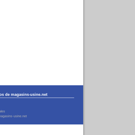
os de magasins-usine.net
ales
agasins-usine.net