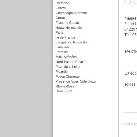
le coton
Bretagne
Centre
Champagne Ardenne
Corse
magasi
Franche Comté
3, rue 
Haute Normandie
64220 S
Paris
Té. : 0
Ile de France
Languedoc Roussillon
Limousin
site offi
Lorraine
Midi Pyrénées
Nord Pas de Calais
Pays de la Loire
Picardie
Catégor
Poitou Charente
Provence Alpes Côte d'azur
soldes 
Rhône Alpes
Dom - Tom
f
Article p