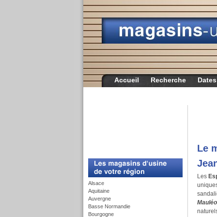
Accueil
Recherche
Dates
Le m
c
Jean
Les
Esp
Alsace
uniques,
Aquitaine
sandal
Auvergne
Maulé
Basse Normandie
naturel
Bourgogne