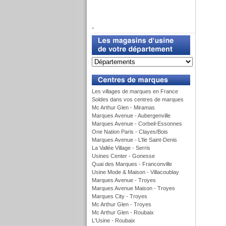
f
-
u
Les villages de marques en France
Soldes dans vos centres de marques
Mc Arthur Glen - Miramas
Marques Avenue - Aubergenville
Marques Avenue - Corbeil-Essonnes
One Nation Paris - Clayes/Bois
Marques Avenue - L’Ile Saint-Denis
La Vallée Village - Serris
Usines Center - Gonesse
Quai des Marques - Franconville
Usine Mode & Maison - Villacoublay
Marques Avenue - Troyes
Marques Avenue Maison - Troyes
Marques City - Troyes
Mc Arthur Glen - Troyes
Mc Arthur Glen - Roubaix
L'Usine - Roubaix