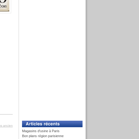
lus ancien
Magasins d'usine à Paris
Bon plans région parisienne