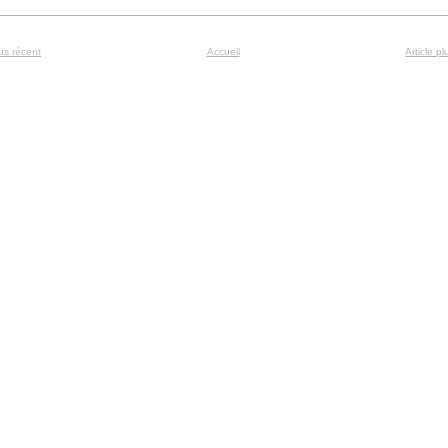
lus récent
Accueil
Article p