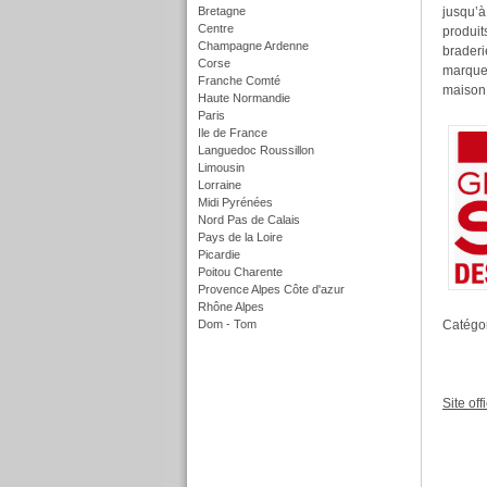
Bretagne
jusqu’à
Centre
produit
Champagne Ardenne
braderi
Corse
marques
Franche Comté
maison 
Haute Normandie
Paris
Ile de France
Languedoc Roussillon
Limousin
Lorraine
Midi Pyrénées
Nord Pas de Calais
Pays de la Loire
Picardie
Poitou Charente
Provence Alpes Côte d'azur
Rhône Alpes
Dom - Tom
Catégor
f
Site offi