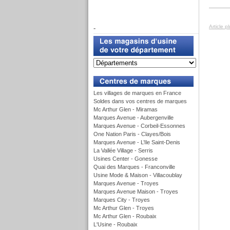
f
Article p
-
u
Les villages de marques en France
Soldes dans vos centres de marques
Mc Arthur Glen - Miramas
Marques Avenue - Aubergenville
Marques Avenue - Corbeil-Essonnes
One Nation Paris - Clayes/Bois
Marques Avenue - L’Ile Saint-Denis
La Vallée Village - Serris
Usines Center - Gonesse
Quai des Marques - Franconville
Usine Mode & Maison - Villacoublay
Marques Avenue - Troyes
Marques Avenue Maison - Troyes
Marques City - Troyes
Mc Arthur Glen - Troyes
Mc Arthur Glen - Roubaix
L'Usine - Roubaix