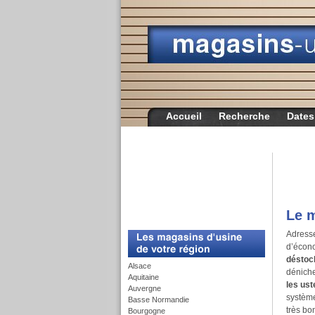
Accueil
Recherche
Dates
Le m
c
Adresse
d’écon
déstoc
Alsace
dénicher
Aquitaine
les ust
Auvergne
système
Basse Normandie
très bo
Bourgogne