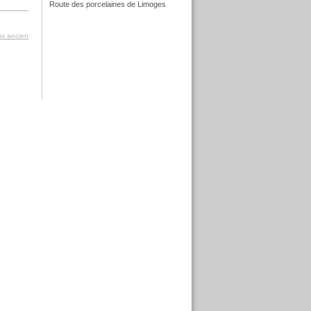
Route des porcelaines de Limoges
f
lus ancien
f