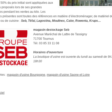
 50% du prix initial sont appliquées aux
s proposés lors de ses grandes
es pendant les ventes au kilo. Les
 présentes sont toutes des références en matière d’électroménager, de matériel d
ou de cuisine :
Seb, Téfal, Lagostina, Moulinex, Calor, Rowenta, Krups…
magasin destockage Seb
Avenue Maréchal de Lattre de Tassigny
71700 Tournus
Tél. 03 85 33 11 08
Horaires d’ouverture
La boutique d’usine est ouverte du lundi au samedi de 9h
18h30
ies :
magasin d'usine Bourgogne
,
magasin d'usine Saone et Loire
ciel