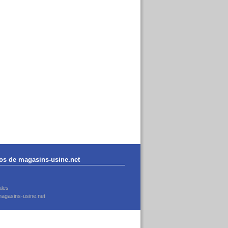
os de magasins-usine.net
ales
agasins-usine.net