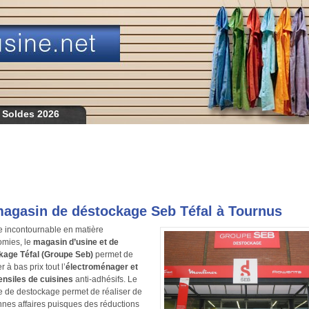
 Soldes 2026
agasin de déstockage Seb Téfal à Tournus
 incontournable en matière
omies, le
magasin d’usine et de
kage Téfal (Groupe Seb)
permet de
 à bas prix tout l’
électroménager et
ensiles de cuisines
anti-adhésifs. Le
 de destockage permet de réaliser de
nnes affaires puisques des réductions