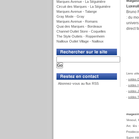
Magasin
Marques Avenue - La Séguinière
Luxeuil
Circuit des Marques - La Séguinière
Marques Avenue - Talange
Bruno R
Gray Mode - Gray
: du m
Marques Avenue - Romans
univers
Quai des Marques - Bordeaux
direct f
Channel Outlet Store - Coquelles
The Style Outlets - Roppenheim
Nailloux Outlet Village - Nailloux
v
v
Liens util
-
soldes 
Abonnez-vous au flux RSS
-
soldes
H
-
soldes
J
-
soldes
T
magasins
Vesoul, 
Arc lès 
Froideco
Saint Al