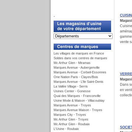
f
CUISI
-
Magasin
Cuisine
aménagé
gamme.
u
vente s
Les villages de marques en France
Soldes dans vos centres de marques
Mc Arthur Glen - Miramas
Marques Avenue - Aubergenville
Marques Avenue - Corbeil-Essonnes
VERRE
One Nation Paris - Clayes/Bois
Magasi
Marques Avenue - L’Ile Saint-Denis
Dans so
La Vallée Village - Serris
en vent
Usines Center - Gonesse
collecti
Quai des Marques - Franconville
Usine Mode & Maison - Villacoublay
Marques Avenue - Troyes
Marques Avenue Maison - Troyes
Marques City - Troyes
Mc Arthur Glen - Troyes
Mc Arthur Glen - Roubaix
SOCIE
L'Usine - Roubaix