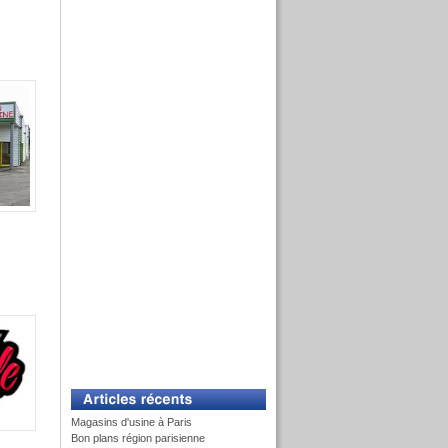
Magasins d'usine à Paris
Bon plans région parisienne