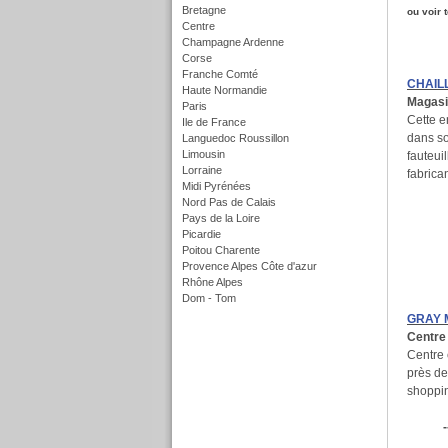
Bretagne
ou voir 
Centre
Champagne Ardenne
Corse
Franche Comté
CHAIL
Haute Normandie
Magasin
Paris
Cette e
Ile de France
dans s
Languedoc Roussillon
Limousin
fauteuil
Lorraine
fabrican
Midi Pyrénées
Nord Pas de Calais
Pays de la Loire
Picardie
Poitou Charente
Provence Alpes Côte d'azur
Rhône Alpes
Dom - Tom
f
GRAY 
Centre
Centre 
près de
shoppin
-