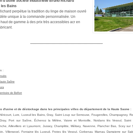
 d'usine Société industrielle Bruno Richard
 les Bains
ichard perpétue la tradition du linge de maison ouvré
odèle unique à la commande personnalisée. Un
 haut de gamme à des prix très accessibles acr en
abricant.
-------------------------------------------------------------
es
:
Doubs
aute Saône
ura
erritoire de Belfort
 d'usine et de déstockage dans les principales villes du département de la Haute Saone :
Héricourt, Lure, Luxeuil les Bains, Gray, Saint Loup sur Semouse, Fougerolles, Champagney, 
Gray, Port sur Saône, Échenoz la Méline, Vaivre et Montoille, Noidans lès Vesoul, Saint
nche, Aillevillers et Lyaumont, Jussey, Champlitte, Mélisey, Navenne, Plancher Bas, Scey sur
bin, Villersexel, Fontaine lès Luxeuil, Frotey lès Vesoul, Corbenay, Marnay, Dampierre sur Sal