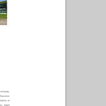
Ronchamp,
 Sauveur,
 Saône et
on, Saint