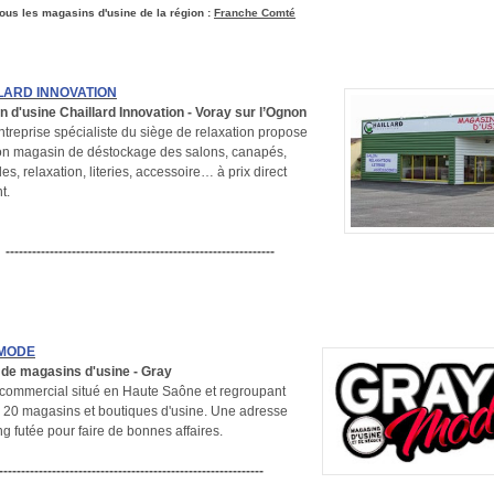
tous les magasins d'usine de la région :
Franche Comté
LARD INNOVATION
 d'usine Chaillard Innovation - Voray sur l’Ognon
ntreprise spécialiste du siège de relaxation propose
on magasin de déstockage des salons, canapés,
les, relaxation, literies, accessoire… à prix direct
t.
-------------------------------------------------------------
MODE
 de magasins d'usine - Gray
commercial situé en Haute Saône et regroupant
 20 magasins et boutiques d'usine. Une adresse
g futée pour faire de bonnes affaires.
------------------------------------------------------------