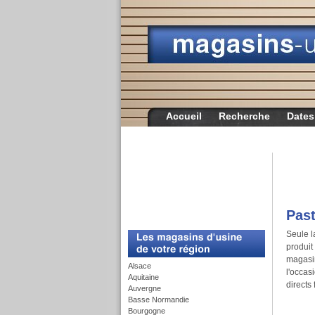
Accueil
Recherche
Dates
Past
c
Seule l
produit 
magasin
Alsace
l'occas
Aquitaine
directs 
Auvergne
Basse Normandie
Bourgogne