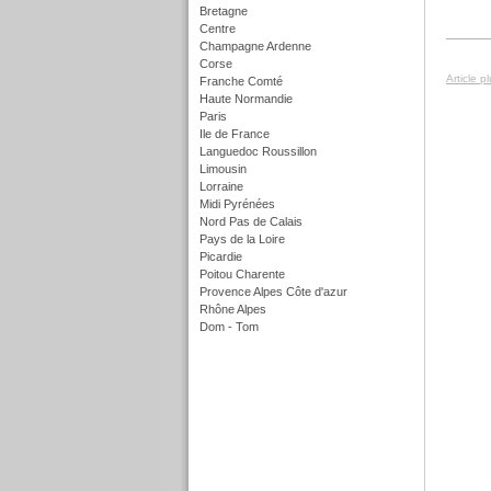
Bretagne
Centre
Champagne Ardenne
Corse
Article p
Franche Comté
Haute Normandie
Paris
Ile de France
Languedoc Roussillon
Limousin
Lorraine
Midi Pyrénées
Nord Pas de Calais
Pays de la Loire
Picardie
Poitou Charente
Provence Alpes Côte d'azur
Rhône Alpes
Dom - Tom
f