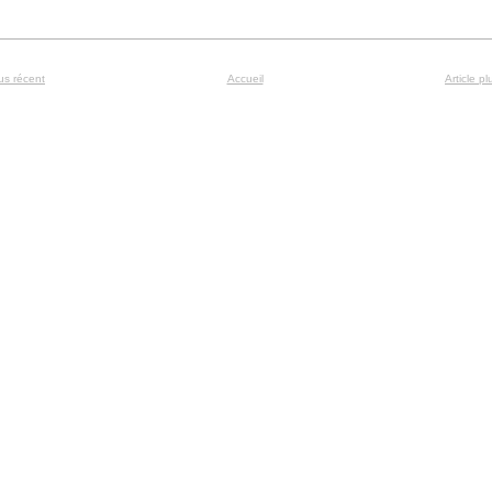
lus récent
Accueil
Article p