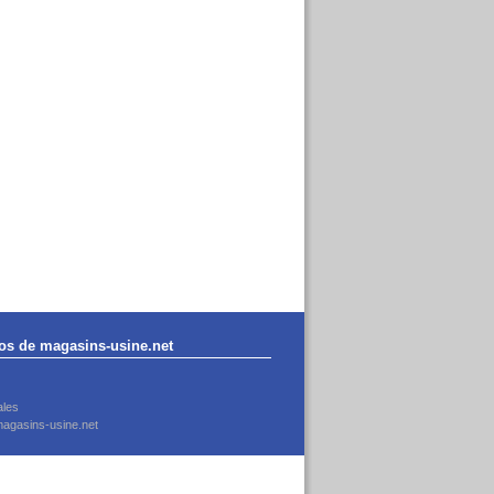
os de magasins-usine.net
ales
agasins-usine.net