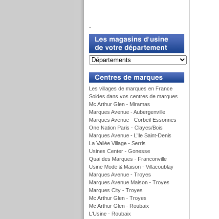
f
-
u
Les villages de marques en France
Soldes dans vos centres de marques
Mc Arthur Glen - Miramas
Marques Avenue - Aubergenville
Marques Avenue - Corbeil-Essonnes
One Nation Paris - Clayes/Bois
Marques Avenue - L’Ile Saint-Denis
La Vallée Village - Serris
Usines Center - Gonesse
Quai des Marques - Franconville
Usine Mode & Maison - Villacoublay
Marques Avenue - Troyes
Marques Avenue Maison - Troyes
Marques City - Troyes
Mc Arthur Glen - Troyes
Mc Arthur Glen - Roubaix
L'Usine - Roubaix