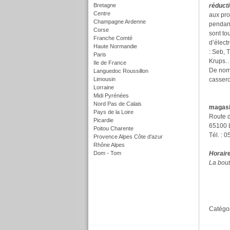
Bretagne
réduct
Centre
aux pro
Champagne Ardenne
pendant
Corse
sont to
Franche Comté
d’élect
Haute Normandie
: Seb, 
Paris
Krups
Ile de France
De nomb
Languedoc Roussillon
Limousin
cassero
Lorraine
Midi Pyrénées
Nord Pas de Calais
magasi
Pays de la Loire
Route 
Picardie
65100 
Poitou Charente
Tél. : 
Provence Alpes Côte d'azur
Rhône Alpes
Dom - Tom
Horair
f
La bout
Catégor