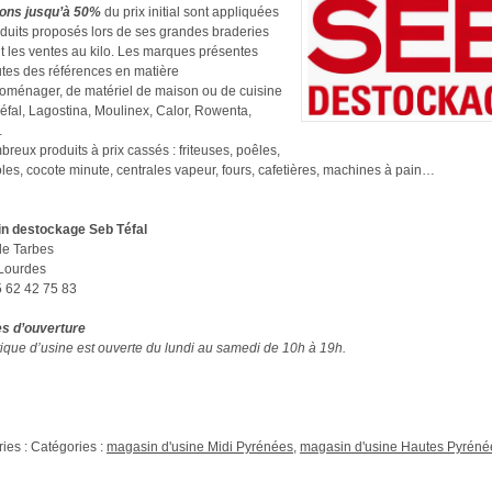
ions jusqu’à 50%
du prix initial sont appliquées
duits proposés lors de ses grandes braderies
 les ventes au kilo. Les marques présentes
utes des références en matière
roménager, de matériel de maison ou de cuisine
Téfal, Lagostina, Moulinex, Calor, Rowenta,
…
reux produits à prix cassés : friteuses, poêles,
les, cocote minute, centrales vapeur, fours, cafetières, machines à pain…
n destockage Seb
Téfal
de Tarbes
Lourdes
05 62 42 75 83
es d’ouverture
ique d’usine est ouverte du lundi au samedi de 10h à 19h.
ies : Catégories :
magasin d'usine Midi Pyrénées
,
magasin d'usine Hautes Pyréné