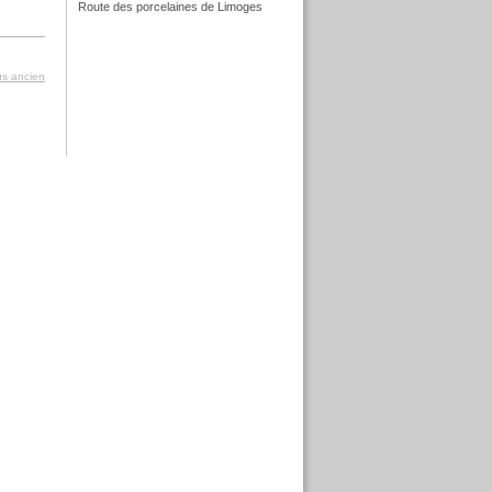
Route des porcelaines de Limoges
f
lus ancien
f