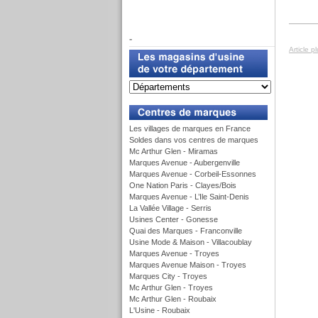
f
-
Article p
u
Les villages de marques en France
Soldes dans vos centres de marques
Mc Arthur Glen - Miramas
Marques Avenue - Aubergenville
Marques Avenue - Corbeil-Essonnes
One Nation Paris - Clayes/Bois
Marques Avenue - L’Ile Saint-Denis
La Vallée Village - Serris
Usines Center - Gonesse
Quai des Marques - Franconville
Usine Mode & Maison - Villacoublay
Marques Avenue - Troyes
Marques Avenue Maison - Troyes
Marques City - Troyes
Mc Arthur Glen - Troyes
Mc Arthur Glen - Roubaix
L'Usine - Roubaix