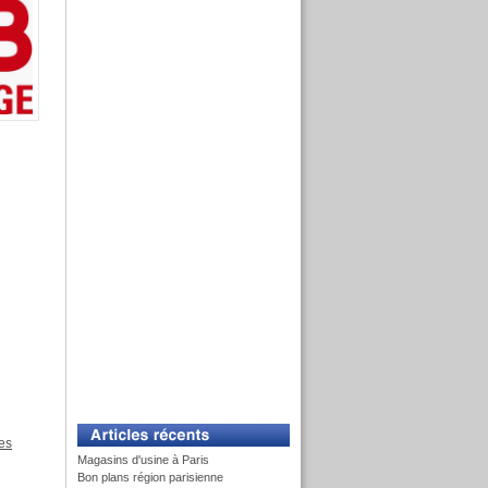
es
Magasins d'usine à Paris
Bon plans région parisienne