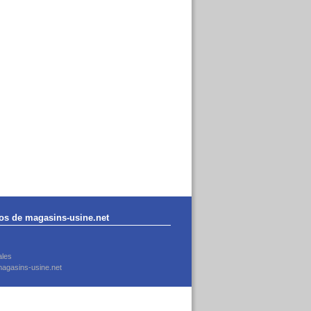
os de magasins-usine.net
ales
agasins-usine.net