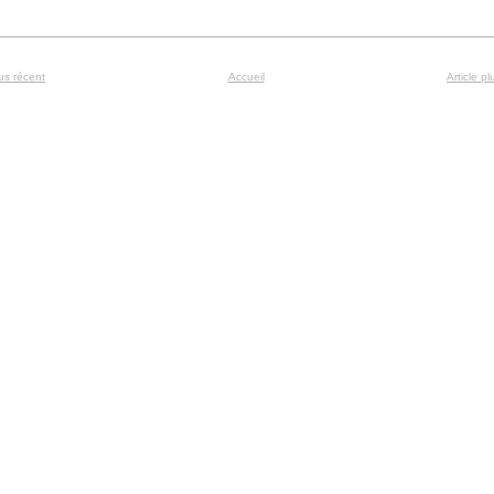
lus récent
Accueil
Article p