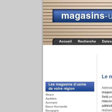
Accueil
Recherche
Dates
Le m
c
Adresse
magasi
Alsace
Seb)
pe
Aquitaine
l’élect
Auvergne
adhési
Basse Normandie
réalise
Bourgogne