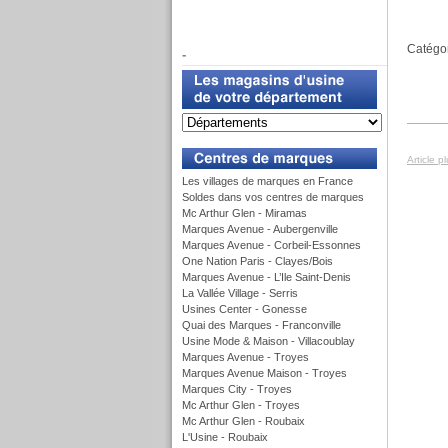
f
Catégor
-
u
Article p
Les villages de marques en France
Soldes dans vos centres de marques
Mc Arthur Glen - Miramas
Marques Avenue - Aubergenville
Marques Avenue - Corbeil-Essonnes
One Nation Paris - Clayes/Bois
Marques Avenue - L’Ile Saint-Denis
La Vallée Village - Serris
Usines Center - Gonesse
Quai des Marques - Franconville
Usine Mode & Maison - Villacoublay
Marques Avenue - Troyes
Marques Avenue Maison - Troyes
Marques City - Troyes
Mc Arthur Glen - Troyes
Mc Arthur Glen - Roubaix
L'Usine - Roubaix