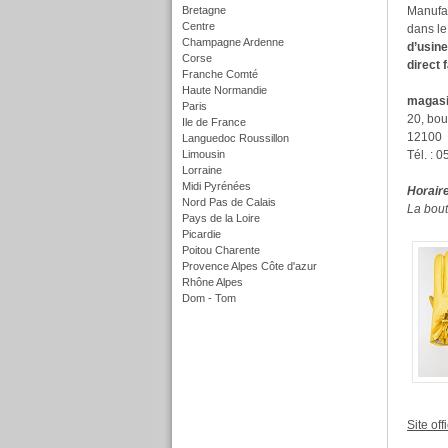
Bretagne
Manufac
Centre
dans le
Champagne Ardenne
d’usine
Corse
direct 
Franche Comté
Haute Normandie
magasi
Paris
20, bo
Ile de France
12100 
Languedoc Roussillon
Limousin
Tél. : 
Lorraine
Midi Pyrénées
Horair
Nord Pas de Calais
La bout
Pays de la Loire
Picardie
Poitou Charente
Provence Alpes Côte d'azur
Rhône Alpes
Dom - Tom
f
Site offi