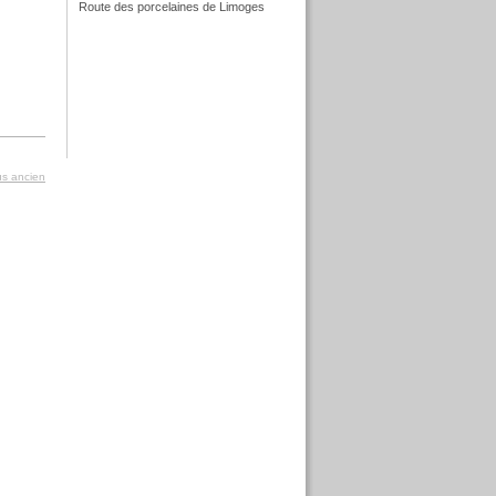
Route des porcelaines de Limoges
f
f
lus ancien