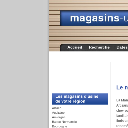
Accueil
Recherche
Dates
Le m
c
La Man
Artisan
Alsace
chevrea
Aquitaine
familia
Auvergne
floriss
Basse Normandie
renomée
Bourgogne