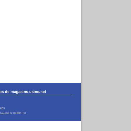
os de magasins-usine.net
ales
agasins-usine.net