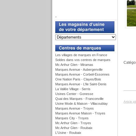
f
-
u
Les villages de marques en France
Soldes dans vos centres de marques
Catégor
Mc Arthur Glen - Miramas
Marques Avenue - Aubergenville
Marques Avenue - Corbeil-Essonnes
One Nation Paris - Clayes/Bois
Marques Avenue - L’Ile Saint-Denis
La Vallée Village - Serris
Usines Center - Gonesse
Quai des Marques - Franconville
Article p
Usine Mode & Maison - Villacoublay
Marques Avenue - Troyes
Marques Avenue Maison - Troyes
Marques City - Troyes
Mc Arthur Glen - Troyes
Mc Arthur Glen - Roubaix
L'Usine - Roubaix