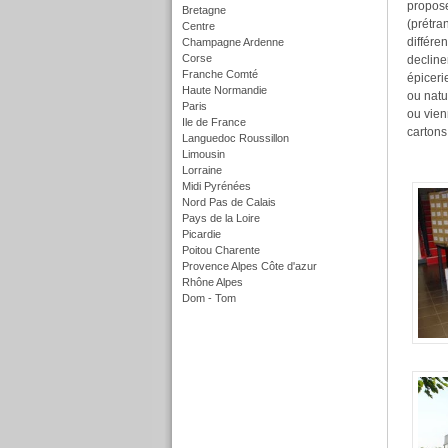
propose
Bretagne
(prétran
Centre
différe
Champagne Ardenne
Corse
decline
Franche Comté
épiceri
Haute Normandie
ou natu
Paris
ou vien
Ile de France
cartons
Languedoc Roussillon
Limousin
Lorraine
Midi Pyrénées
Nord Pas de Calais
Pays de la Loire
Picardie
Poitou Charente
Provence Alpes Côte d'azur
Rhône Alpes
Dom - Tom
f