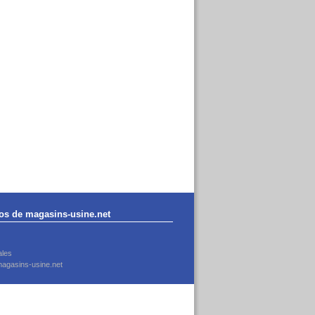
os de magasins-usine.net
ales
agasins-usine.net