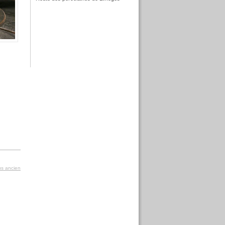
f
f
lus ancien