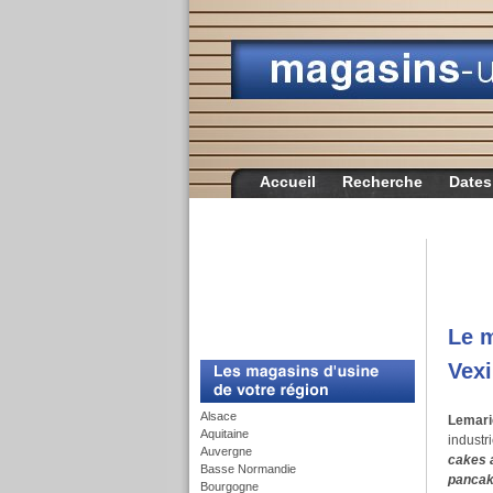
Accueil
Recherche
Dates
Le m
c
Vex
Alsace
Lemari
Aquitaine
industr
Auvergne
cakes a
Basse Normandie
pancak
Bourgogne