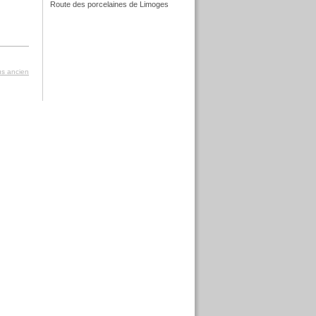
Route des porcelaines de Limoges
f
lus ancien
f