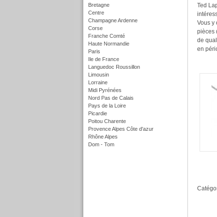
Bretagne
Ted Lap
Centre
intéres
Champagne Ardenne
Vous y 
Corse
pièces 
Franche Comté
de qual
Haute Normandie
en péri
Paris
Ile de France
Languedoc Roussillon
Limousin
Lorraine
Midi Pyrénées
Nord Pas de Calais
Pays de la Loire
Picardie
Poitou Charente
Provence Alpes Côte d'azur
Rhône Alpes
Dom - Tom
f
Catégor