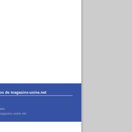
os de magasins-usine.net
ales
agasins-usine.net