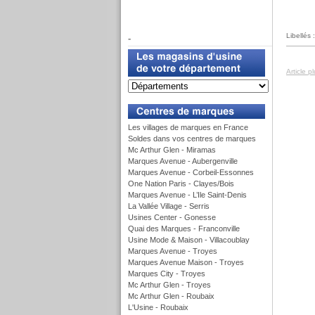
f
Libellés 
-
Article p
u
Les villages de marques en France
Soldes dans vos centres de marques
Mc Arthur Glen - Miramas
Marques Avenue - Aubergenville
Marques Avenue - Corbeil-Essonnes
One Nation Paris - Clayes/Bois
Marques Avenue - L’Ile Saint-Denis
La Vallée Village - Serris
Usines Center - Gonesse
Quai des Marques - Franconville
Usine Mode & Maison - Villacoublay
Marques Avenue - Troyes
Marques Avenue Maison - Troyes
Marques City - Troyes
Mc Arthur Glen - Troyes
Mc Arthur Glen - Roubaix
L'Usine - Roubaix