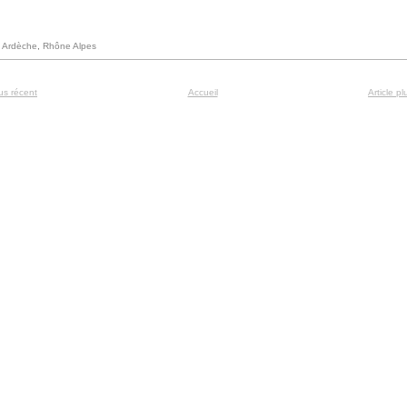
:
Ardèche
,
Rhône Alpes
lus récent
Accueil
Article p