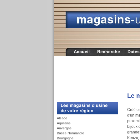
Accueil
Recherche
Dates
Le m
c
Créé e
d'un
ma
Alsace
proximi
Aquitaine
bijoux 
Auvergne
grandes
Basse Normandie
Kenzo, 
Bourgogne