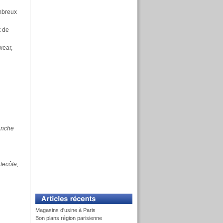
ombreux
t de
wear,
anche
tecôte,
Magasins d'usine à Paris
Bon plans région parisienne