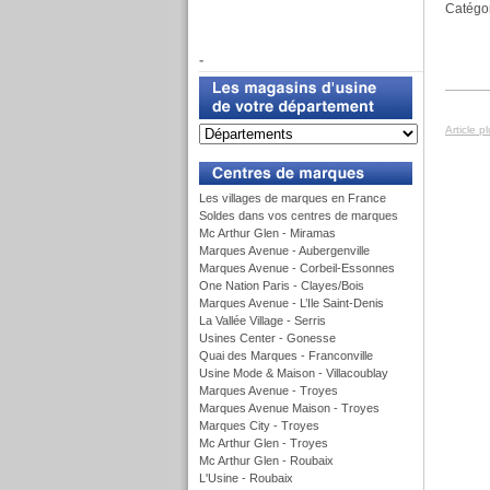
Catégor
f
-
Article p
u
Les villages de marques en France
Soldes dans vos centres de marques
Mc Arthur Glen - Miramas
Marques Avenue - Aubergenville
Marques Avenue - Corbeil-Essonnes
One Nation Paris - Clayes/Bois
Marques Avenue - L’Ile Saint-Denis
La Vallée Village - Serris
Usines Center - Gonesse
Quai des Marques - Franconville
Usine Mode & Maison - Villacoublay
Marques Avenue - Troyes
Marques Avenue Maison - Troyes
Marques City - Troyes
Mc Arthur Glen - Troyes
Mc Arthur Glen - Roubaix
L'Usine - Roubaix