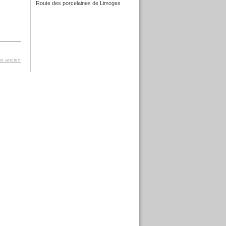
Route des porcelaines de Limoges
f
lus ancien
f