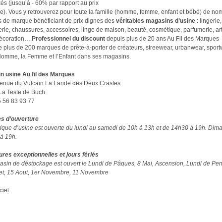
és (jusqu’à - 60% par rapport au prix
e). Vous y retrouverez pour toute la famille (homme, femme, enfant et bébé) de n
s de marque bénéficiant de prix dignes des
véritables magasins d’usine
: lingerie,
rie, chaussures, accessoires, linge de maison, beauté, cosmétique, parfumerie, ar
décoration…
Professionnel du discount
depuis plus de 20 ans Au Fil des Marques
 plus de 200 marques de prête-à-porter de créateurs, streewear, urbanwear, sport
Homme, la Femme et l’Enfant dans ses magasins.
n usine Au fil des Marques
venue du Vulcain La Lande des Deux Crastes
La Teste de Buch
05 56 83 93 77
es d’ouverture
ique d’usine est ouverte du lundi au samedi de 10h à 13h et de 14h30 à 19h. Dim
à 19h.
res exceptionnelles et jours fériés
sin de déstockage est ouvert le Lundi de Pâques, 8 Mai, Ascension, Lundi de Pen
let, 15 Aout, 1er Novembre, 11 Novembre
ciel