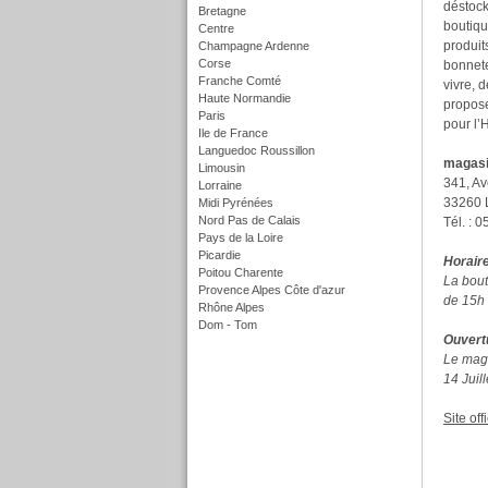
déstock
Bretagne
boutiqu
Centre
produit
Champagne Ardenne
Corse
bonnete
Franche Comté
vivre, 
Haute Normandie
propose
Paris
pour l’
Ile de France
Languedoc Roussillon
magasi
Limousin
341, A
Lorraine
33260 
Midi Pyrénées
Nord Pas de Calais
Tél. : 
Pays de la Loire
Picardie
Horair
Poitou Charente
La bout
Provence Alpes Côte d'azur
de 15h 
Rhône Alpes
Dom - Tom
Ouvertu
f
Le maga
14 Juil
Site offi