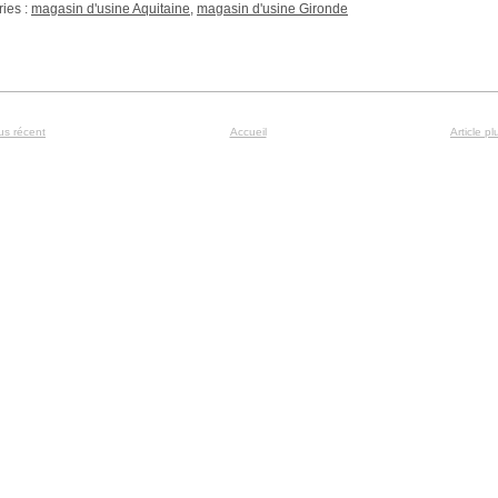
ies :
magasin d'usine Aquitaine
,
magasin d'usine Gironde
lus récent
Accueil
Article p