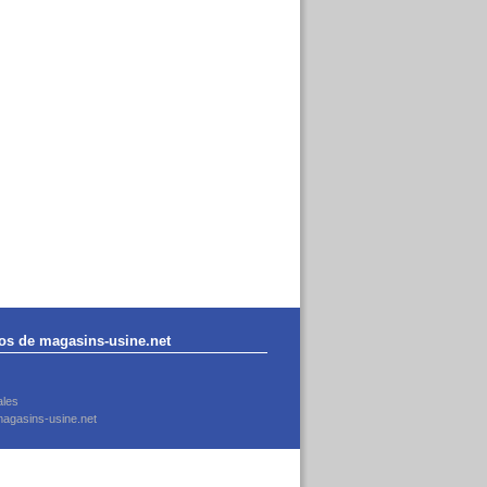
os de magasins-usine.net
ales
agasins-usine.net