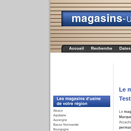
Accueil
Recherche
Dates
Le m
c
Tes
Alsace
Le
maga
Aquitaine
Marqu
Auvergne
Arcach
Basse Normandie
perman
Bourgogne