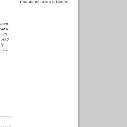
Route des porcelaines de Limoges
f
uvert
14h à
 17h.
f
 les 3
 le
n été.
lus ancien