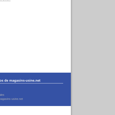
os de magasins-usine.net
ales
agasins-usine.net