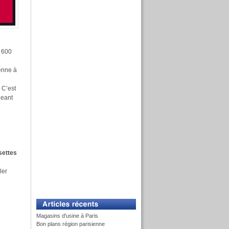
e 600
enne à
 C’est
geant
settes
ler
Magasins d'usine à Paris
Bon plans région parisienne