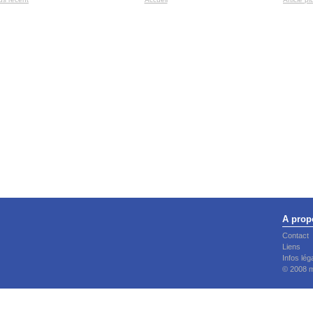
A prop
Contact
Liens
Infos lég
© 2008 m