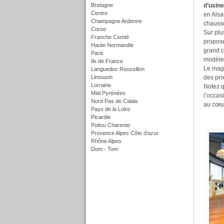
Bretagne
d’usine
Centre
en Alsa
Champagne Ardenne
chausset
Corse
Sur plu
Franche Comté
propose
Haute Normandie
grand c
Paris
modèles
Ile de France
Le maga
Languedoc Roussillon
Limousin
des pri
Lorraine
Notez q
Midi Pyrénées
l’occas
Nord Pas de Calais
au cœur
Pays de la Loire
Picardie
Poitou Charente
Provence Alpes Côte d'azur
Rhône Alpes
Dom - Tom
f