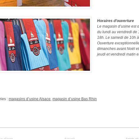
Horaires d’ouverture
Le magasin d’usine est o
du lundi au vendredi de 
18h. Le samedi de 10h à
Ouverture exceptionnelle
dimanches avant Noël et
jeudi et vendredi matin e
ies :
magasins d’usine Alsace
,
magasin d’usine Bas Rhin
lus récent
Accueil
Article p