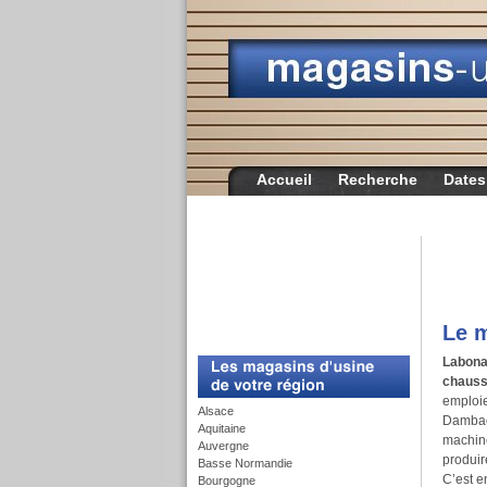
Accueil
Recherche
Dates
Le m
c
Labona
chausse
emploie
Alsace
Dambac
Aquitaine
machine
Auvergne
produir
Basse Normandie
C’est 
Bourgogne