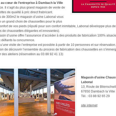
 au cœur de l’entreprise à Dambach la Ville
ce. Il s’agit du plus grand magasin de vente de
tes de qualité à pric direct frabricant.
s de 300m2 le magasin d’usine Labonal vous
 un grand choix de chaussettes pour le plus
onfort de vos pieds (réputé pour son confort inimitable, Labonal développe plus d
 de chaussettes élégantes et innovantes).
sin d’usine offre l’assurance d’accèder à des produits de fabrication 100% alsaci
x défiants la concurrence.
u’une visite de l’entreprise est possible à partir de 10 personnes et sur réservation.
ion de découvrir l’ensemble du process de fabrication des chaussettes en s’immer
 des ateliers (réservation au 03 88 92 41 13)
Magasin d’usine Chaus
Labonal
13, Route de Blienschwil
67650 Dambach la Ville
Tél. : 03 88 92 65 29
site internet