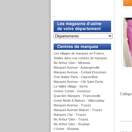
f
-
u
Les villages de marques en France
Soldes dans vos centres de marques
Mc Arthur Glen - Miramas
Marques Avenue - Aubergenville
Marques Avenue - Corbeil-Essonnes
One Nation Paris - Clayes/Bois
Marques Avenue - L’Ile Saint-Denis
La Vallée Village - Serris
Usines Center - Gonesse
Catégor
Quai des Marques - Franconville
Usine Mode & Maison - Villacoublay
Marques Avenue - Troyes
Marques Avenue Maison - Troyes
Marques City - Troyes
Mc Arthur Glen - Troyes
Mc Arthur Glen - Roubaix
L'Usine - Roubaix
Article p