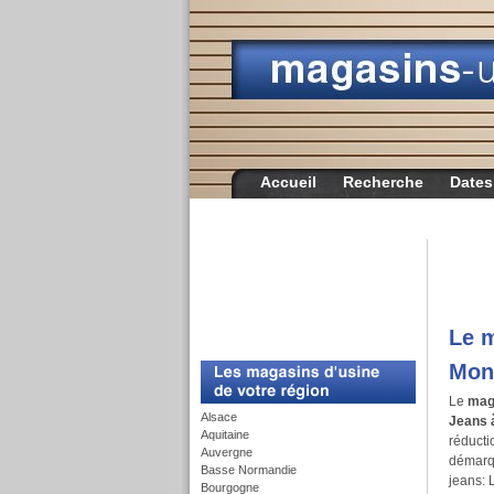
Accueil
Recherche
Dates
Le 
c
Mon
Le
mag
Alsace
Jeans 
Aquitaine
réducti
Auvergne
démarq
Basse Normandie
jeans: 
Bourgogne