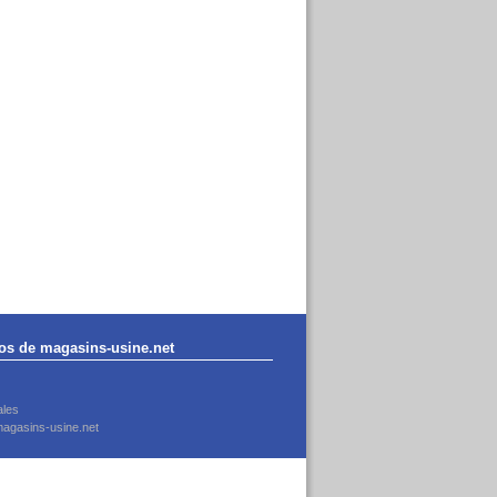
os de magasins-usine.net
ales
agasins-usine.net