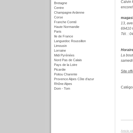
Calvin 
Bretagne
encore!
Centre
Champagne Ardenne
Corse
magasi
Franche Comté
13, ave
Haute Normandie
69410 
Paris
Tél. : 
Ile de France
Languedoc Roussillon
Limousin
Horair
Lorraine
La bout
Midi Pyrénées
Nord Pas de Calais
samedi 
Pays de la Loire
Picardie
Site offi
Poitou Charente
Provence Alpes Côte d'azur
Rhône Alpes
Catégor
Dom - Tom
f
Article p