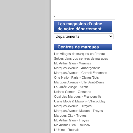
f
-
u
Les villages de marques en France
Soldes dans vos centres de marques
Mc Arthur Glen - Miramas
Marques Avenue - Aubergenville
Marques Avenue - Corbeil-Essonnes
One Nation Paris - Clayes/Bois
Marques Avenue - L’Ile Saint-Denis
La Vallée Village - Serris
Usines Center - Gonesse
Quai des Marques - Franconville
Usine Mode & Maison - Villacoublay
Marques Avenue - Troyes
Marques Avenue Maison - Troyes
Marques City - Troyes
Mc Arthur Glen - Troyes
Mc Arthur Glen - Roubaix
L'Usine - Roubaix