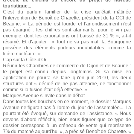
touristique...
C'est du parfum familier de la crise qu'était mâtinée
l'intervention de Benoît de Charette, président de la CCI de
Beaune. « La période est lourde et l'arrondissement n'est
pas épargné : les chiffres sont alarmants, pour le vin par
exemple, dont les exportations ont baissé de 31 % », a-t-il
résumé. Et d'ajouter : « Tout ne va pas mal, la Bourgogne
possède des éléments porteurs indubitables, comme la
filière nucléaire. »
Cap sur la Côte-d'Or
Réunir les Chambres de commerce de Dijon et de Beaune :
le projet est connu depuis longtemps. Si sa mise en
application ne pourra se faire qu'en juin 2010, les deux
structures ont « décidé de ne pas attendre, de fonctionner
comme si la fusion était déjà effective. »
Marques Avenue s'invite dans le débat
Dans toutes les bouches en ce moment, le dossier Marques
Avenue ne figurait pas à l'ordre du jour de l'assemblée... Il a
pourtant été évoqué, sur demande de l'assistance. « Nous
devons d'abord réfléchir, bien nous figurer que ce type de
dossier correspond à un créneau de vente qui représente
7% du marché aujourd'hui », a précisé Benoît de Charette. «