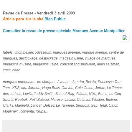
Revue de Presse - Vendredi 3 avril 2009
Article paru sur le site
Bien Public
Consulter la revue de presse spéciale Marques Avenue Montpellier
labels : montpellier, odysseum, marques avenue, marque avenue,
centre de
marques, destockage, déstockage, magasin usine, village de marques,
magasins d’usine, magasins usine,
concept et distribution, alain salzman,
cdec, cdac
marques partenaires de Marques Avenue : Sandro, Bel Air, Princesse Tam
Tam, IKKS, tara Jarmon, Hugo Boss, Carven, Cafe Coton, Jerem, Le Temps
des cerises, Levi's, Teddy Smith, School Rag, Adidas, Nike, Puma, Le Coq
Sportif, Reebok, Petit Bateau, Marèse, Jacadi, Catimini, Weston, Emling,
Clarks, Manfield, Lancel, Delsey, Le Tanneur, Sequoïa, Seb, Tefal, Calor,
Moulinex, Rowenta, Krups…